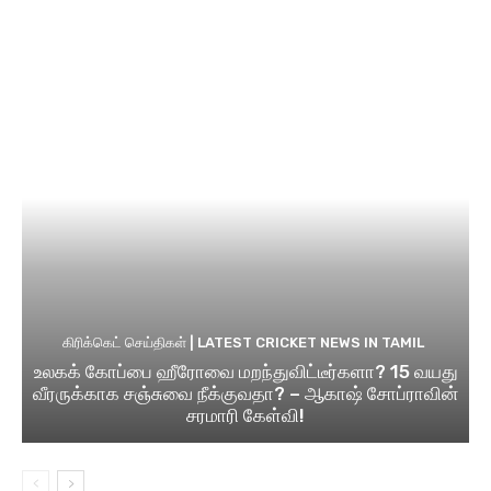
கிரிக்கெட் செய்திகள் | LATEST CRICKET NEWS IN TAMIL
உலகக் கோப்பை ஹீரோவை மறந்துவிட்டீர்களா? 15 வயது
வீரருக்காக சஞ்சுவை நீக்குவதா? – ஆகாஷ் சோப்ராவின்
சரமாரி கேள்வி!