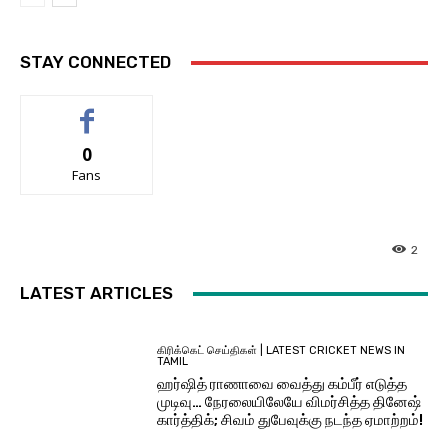
STAY CONNECTED
0
Fans
2
LATEST ARTICLES
கிரிக்கெட் செய்திகள் | LATEST CRICKET NEWS IN
TAMIL
ஹர்ஷித் ராணாவை வைத்து கம்பீர் எடுத்த
முடிவு… நேரலையிலேயே விமர்சித்த தினேஷ்
கார்த்திக்; சிவம் துபேவுக்கு நடந்த ஏமாற்றம்!