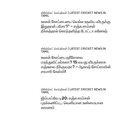
கிரிக்கெட் செய்திகள் | LATEST CRICKET NEWS IN
TAMIL
உலகக் கோப்பையை வெல்ல உதவிய வீரருக்கு
இதுதான் பரிசா?” – சஞ்சு சாம்சன்
நீக்கத்தால் கொந்தளித்த டோட்டா கணேஷ்
கிரிக்கெட் செய்திகள் | LATEST CRICKET NEWS IN
TAMIL
உலகக் கோப்பை ஹீரோவை
மறந்துவிட்டீர்களா? 15 வயது வீரருக்காக
சஞ்சுவை நீக்குவதா? – ஆகாஷ் சோப்ராவின்
சரமாரி கேள்வி!
கிரிக்கெட் செய்திகள் | LATEST CRICKET NEWS IN
TAMIL
ஜிம்பாப்வே டி20: சஞ்சு சாம்சன்
புறக்கணிப்பு… வெளியான உண்மையான
காரணம்