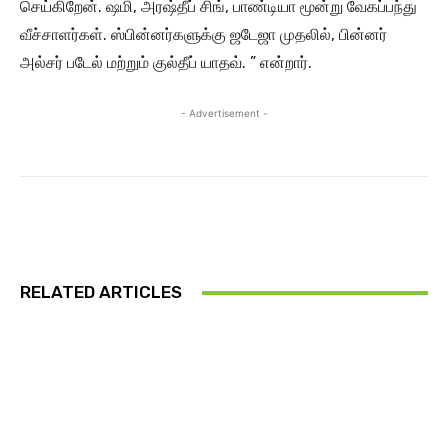
செய்கிறேன். ஷமி, அரஷ்தீப் சிங், பாண்டியா மூன்று வேகப்பந்து
வீச்சாளர்கள். ஸ்பின்னர்களுக்கு ஜடேஜா முதலில், பின்னர்
அல்சர் படேல் மற்றும் குல்தீப் யாதவ். ” என்றார்.
- Advertisement -
RELATED ARTICLES