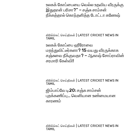
உலகக் கோப்பையை வெல்ல உதவிய வீரருக்கு
இதுதான் பரிசா?” – சஞ்சு சாம்சன்
நீக்கத்தால் கொந்தளித்த டோட்டா கணேஷ்
கிரிக்கெட் செய்திகள் | LATEST CRICKET NEWS IN
TAMIL
உலகக் கோப்பை ஹீரோவை
மறந்துவிட்டீர்களா? 15 வயது வீரருக்காக
சஞ்சுவை நீக்குவதா? – ஆகாஷ் சோப்ராவின்
சரமாரி கேள்வி!
கிரிக்கெட் செய்திகள் | LATEST CRICKET NEWS IN
TAMIL
ஜிம்பாப்வே டி20: சஞ்சு சாம்சன்
புறக்கணிப்பு… வெளியான உண்மையான
காரணம்
கிரிக்கெட் செய்திகள் | LATEST CRICKET NEWS IN
TAMIL