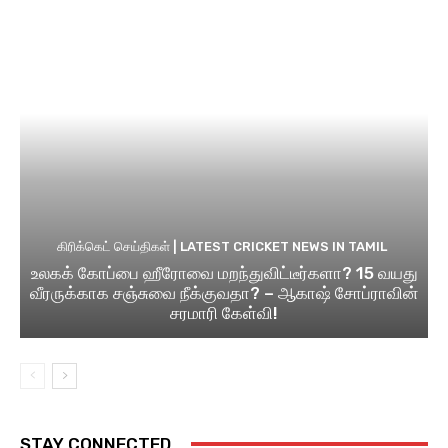
கிரிக்கெட் செய்திகள் | LATEST CRICKET NEWS IN TAMIL
உலகக் கோப்பை ஹீரோவை மறந்துவிட்டீர்களா? 15 வயது
வீரருக்காக சஞ்சுவை நீக்குவதா? – ஆகாஷ் சோப்ராவின்
சரமாரி கேள்வி!
STAY CONNECTED