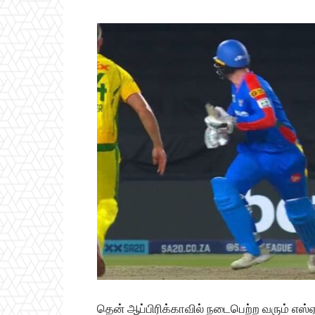
தென் ஆப்பிரிக்காவில் நடைபெற்ற வரும் எஸ்ஏ ட