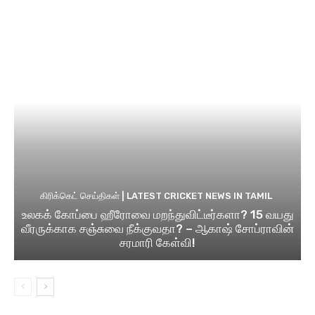
கிரிக்கெட் செய்திகள் | LATEST CRICKET NEWS IN TAMIL
உலகக் கோப்பை ஹீரோவை மறந்துவிட்டீர்களா? 15 வயது
வீரருக்காக சஞ்சுவை நீக்குவதா? – ஆகாஷ் சோப்ராவின்
சரமாரி கேள்வி!