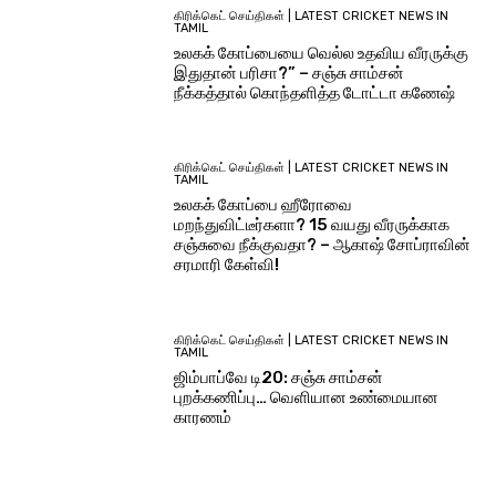
கிரிக்கெட் செய்திகள் | LATEST CRICKET NEWS IN
TAMIL
உலகக் கோப்பையை வெல்ல உதவிய வீரருக்கு
இதுதான் பரிசா?” – சஞ்சு சாம்சன்
நீக்கத்தால் கொந்தளித்த டோட்டா கணேஷ்
கிரிக்கெட் செய்திகள் | LATEST CRICKET NEWS IN
TAMIL
உலகக் கோப்பை ஹீரோவை
மறந்துவிட்டீர்களா? 15 வயது வீரருக்காக
சஞ்சுவை நீக்குவதா? – ஆகாஷ் சோப்ராவின்
சரமாரி கேள்வி!
கிரிக்கெட் செய்திகள் | LATEST CRICKET NEWS IN
TAMIL
ஜிம்பாப்வே டி20: சஞ்சு சாம்சன்
புறக்கணிப்பு… வெளியான உண்மையான
காரணம்