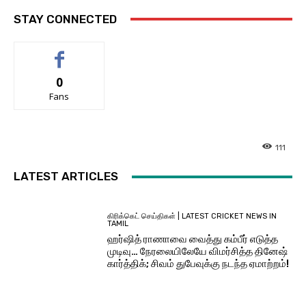
STAY CONNECTED
0
Fans
111
LATEST ARTICLES
கிரிக்கெட் செய்திகள் | LATEST CRICKET NEWS IN
TAMIL
ஹர்ஷித் ராணாவை வைத்து கம்பீர் எடுத்த
முடிவு… நேரலையிலேயே விமர்சித்த தினேஷ்
கார்த்திக்; சிவம் துபேவுக்கு நடந்த ஏமாற்றம்!