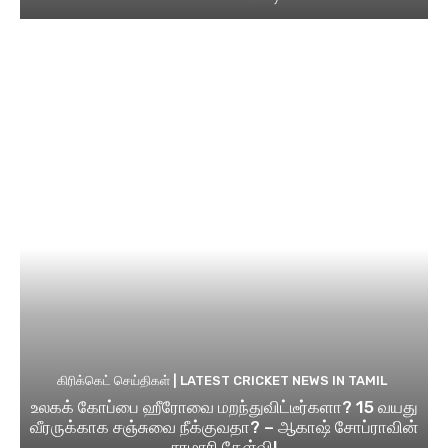
கிரிக்கெட் செய்திகள் | LATEST CRICKET NEWS IN TAMIL
உலகக் கோப்பை ஹீரோவை மறந்துவிட்டீர்களா? 15 வயது
வீரருக்காக சஞ்சுவை நீக்குவதா? – ஆகாஷ் சோப்ராவின்
சரமாரி கேள்வி!