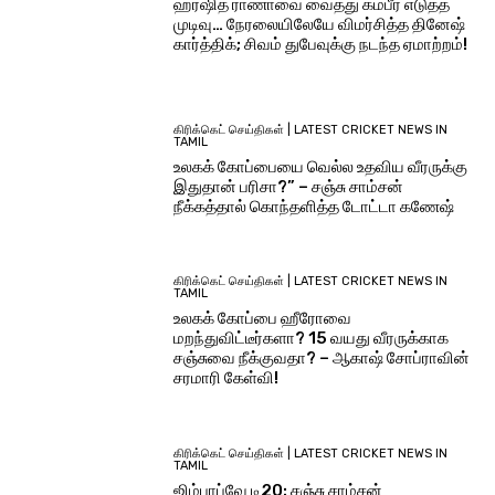
ஹர்ஷித் ராணாவை வைத்து கம்பீர் எடுத்த
முடிவு… நேரலையிலேயே விமர்சித்த தினேஷ்
கார்த்திக்; சிவம் துபேவுக்கு நடந்த ஏமாற்றம்!
கிரிக்கெட் செய்திகள் | LATEST CRICKET NEWS IN
TAMIL
உலகக் கோப்பையை வெல்ல உதவிய வீரருக்கு
இதுதான் பரிசா?” – சஞ்சு சாம்சன்
நீக்கத்தால் கொந்தளித்த டோட்டா கணேஷ்
கிரிக்கெட் செய்திகள் | LATEST CRICKET NEWS IN
TAMIL
உலகக் கோப்பை ஹீரோவை
மறந்துவிட்டீர்களா? 15 வயது வீரருக்காக
சஞ்சுவை நீக்குவதா? – ஆகாஷ் சோப்ராவின்
சரமாரி கேள்வி!
கிரிக்கெட் செய்திகள் | LATEST CRICKET NEWS IN
TAMIL
ஜிம்பாப்வே டி20: சஞ்சு சாம்சன்