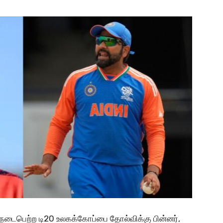
நடைபெற்ற டி20 உலகக்கோப்பை தோல்விக்கு பின்னர்,