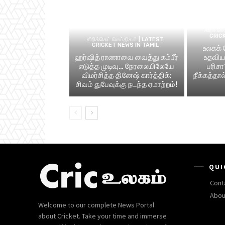
கிரிக்க
CRIC
கிரிக்கெட் செய்திகள் | LATEST
CRICKET NEWS IN TAMIL
உலகக்
ஹர்ஷித் ராணாவை வைத்து கம்பீர்
உதவிய 
எடுத்த முடிவு… நேரலையிலேயே
பரிசா
விமர்சித்த தினேஷ் கார்த்திக்;
நீக்கத்தா
சிவம் துபேவுக்கு நடந்த ஏமாற்றம்!
QUI
Cont
Abou
Welcome to our complete News Portal
about Cricket. Take your time and immerse