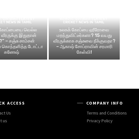
ெட் செய்திகள் | LATEST
கிரிக்கெட் செய்திகள் | LATEST
KET NEWS IN TAMIL
CRICKET NEWS IN TAMIL
 கோப்பையை வெல்ல
உலகக் கோப்பை ஹீரோவை
வீரருக்கு இதுதான்
மறந்துவிட்டீர்களா? 15 வயது
?” – சஞ்சு சாம்சன்
வீரருக்காக சஞ்சுவை நீக்குவதா?
ல் கொந்தளித்த டோட்டா
– ஆகாஷ் சோப்ராவின் சரமாரி
கணேஷ்
கேள்வி!
CK ACCESS
COMPANY INFO
act Us
Terms and Conditions
t us
Privacy Policy