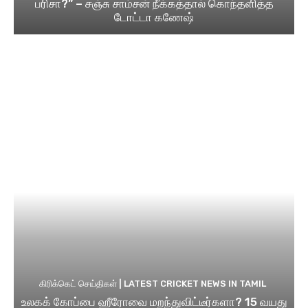
பரிசா?” – சஞ்சு சாம்சன் நீக்கத்தால் கொந்தளித்த
டோட்டா கணேஷ்
கிரிக்கெட் செய்திகள் | LATEST CRICKET NEWS IN TAMIL
உலகக் கோப்பை ஹீரோவை மறந்துவிட்டீர்களா? 15 வயது