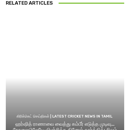
RELATED ARTICLES
கிரிக்கெட் செய்திகள் | LATEST CRICKET NEWS IN TAMIL
ஹர்ஷித் ராணாவை வைத்து கம்பீர் எடுத்த முடிவு…
நேரலையிலேயே விமர்சித்த தினேஷ் கார்த்திக்; சிவம்