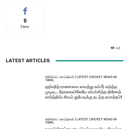
0
Fans
63
LATEST ARTICLES
கிரிக்கெட் செய்திகள் | LATEST CRICKET NEWS IN
TAMIL
ஹர்ஷித் ராணாவை வைத்து கம்பீர் எடுத்த
முடிவு… நேரலையிலேயே விமர்சித்த தினேஷ்
கார்த்திக்; சிவம் துபேவுக்கு நடந்த ஏமாற்றம்!
கிரிக்கெட் செய்திகள் | LATEST CRICKET NEWS IN
TAMIL
உலகக் கோப்பையை வெல்ல உதவிய வீரருக்கு