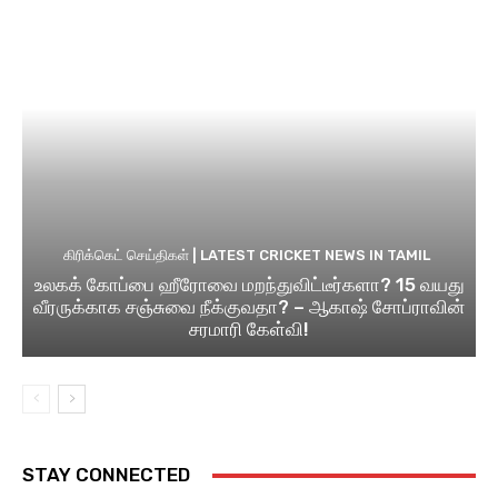
கிரிக்கெட் செய்திகள் | LATEST CRICKET NEWS IN TAMIL
உலகக் கோப்பை ஹீரோவை மறந்துவிட்டீர்களா? 15 வயது
வீரருக்காக சஞ்சுவை நீக்குவதா? – ஆகாஷ் சோப்ராவின்
சரமாரி கேள்வி!
STAY CONNECTED