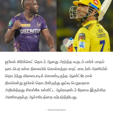
ஐபிஎல் கிரிக்கெட் தொடர் ஆனது அடுத்த வருடம் மார்ச் மாதம்
நடைபெற உள்ள நிலையில் கொல்கத்தா நைட் ரைடர்ஸ் அணியில்
தொடர்ந்து விளையாடிக் கொண்டிருந்த ஆண்ட்ரே ரசல்
திடீரென்று ஐபிஎல் தொடரிலிருந்து ஓய்வு பெறுவதாக
அறிவித்தது சிஎஸ்கே உள்ளிட்ட ஆல்ரவுண்டர் தேவை இருக்கிற
அணிகளுக்கு ஆச்சரியத்தை ஏற்படுத்தியது.
- Advertisement -