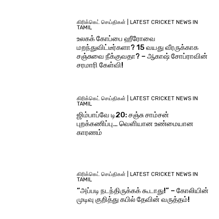
கிரிக்கெட் செய்திகள் | LATEST CRICKET NEWS IN
TAMIL
உலகக் கோப்பை ஹீரோவை
மறந்துவிட்டீர்களா? 15 வயது வீரருக்காக
சஞ்சுவை நீக்குவதா? – ஆகாஷ் சோப்ராவின்
சரமாரி கேள்வி!
கிரிக்கெட் செய்திகள் | LATEST CRICKET NEWS IN
TAMIL
ஜிம்பாப்வே டி20: சஞ்சு சாம்சன்
புறக்கணிப்பு… வெளியான உண்மையான
காரணம்
கிரிக்கெட் செய்திகள் | LATEST CRICKET NEWS IN
TAMIL
“அப்படி நடந்திருக்கக் கூடாது!” – கோலியின்
முடிவு குறித்து கபில் தேவின் வருத்தம்!