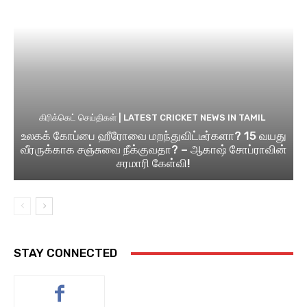
கிரிக்கெட் செய்திகள் | LATEST CRICKET NEWS IN TAMIL
உலகக் கோப்பை ஹீரோவை மறந்துவிட்டீர்களா? 15 வயது
வீரருக்காக சஞ்சுவை நீக்குவதா? – ஆகாஷ் சோப்ராவின்
சரமாரி கேள்வி!
STAY CONNECTED