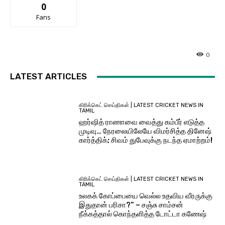
0
Fans
0
LATEST ARTICLES
கிரிக்கெட் செய்திகள் | LATEST CRICKET NEWS IN
TAMIL
ஹர்ஷித் ராணாவை வைத்து கம்பீர் எடுத்த
முடிவு… நேரலையிலேயே விமர்சித்த தினேஷ்
கார்த்திக்; சிவம் துபேவுக்கு நடந்த ஏமாற்றம்!
கிரிக்கெட் செய்திகள் | LATEST CRICKET NEWS IN
TAMIL
உலகக் கோப்பையை வெல்ல உதவிய வீரருக்கு
இதுதான் பரிசா?” – சஞ்சு சாம்சன்
நீக்கத்தால் கொந்தளித்த டோட்டா கணேஷ்