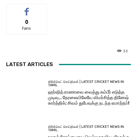
0
Fans
33
LATEST ARTICLES
கிரிக்கெட் செய்திகள் | LATEST CRICKET NEWS IN
TAMIL
ஹர்ஷித் ராணாவை வைத்து கம்பீர் எடுத்த
முடிவு… நேரலையிலேயே விமர்சித்த தினேஷ்
கார்த்திக்; சிவம் துபேவுக்கு நடந்த ஏமாற்றம்!
கிரிக்கெட் செய்திகள் | LATEST CRICKET NEWS IN
TAMIL
உலகக் கோப்பையை வெல்ல உதவிய வீரருக்கு