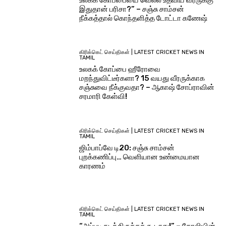
இதுதான் பரிசா?” – சஞ்சு சாம்சன்
நீக்கத்தால் கொந்தளித்த டோட்டா கணேஷ்
கிரிக்கெட் செய்திகள் | LATEST CRICKET NEWS IN
TAMIL
உலகக் கோப்பை ஹீரோவை
மறந்துவிட்டீர்களா? 15 வயது வீரருக்காக
சஞ்சுவை நீக்குவதா? – ஆகாஷ் சோப்ராவின்
சரமாரி கேள்வி!
கிரிக்கெட் செய்திகள் | LATEST CRICKET NEWS IN
TAMIL
ஜிம்பாப்வே டி20: சஞ்சு சாம்சன்
புறக்கணிப்பு… வெளியான உண்மையான
காரணம்
கிரிக்கெட் செய்திகள் | LATEST CRICKET NEWS IN
TAMIL
“அப்படி நடந்திருக்கக் கூடாது!” – கோலியின்