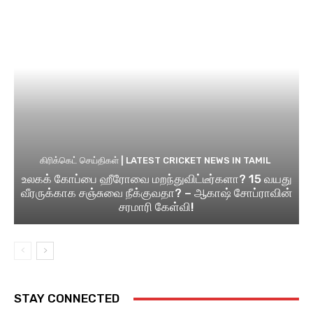
கிரிக்கெட் செய்திகள் | LATEST CRICKET NEWS IN TAMIL
உலகக் கோப்பை ஹீரோவை மறந்துவிட்டீர்களா? 15 வயது
வீரருக்காக சஞ்சுவை நீக்குவதா? – ஆகாஷ் சோப்ராவின்
சரமாரி கேள்வி!
STAY CONNECTED