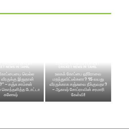
ெட் செய்திகள் | LATEST
கிரிக்கெட் செய்திகள் | LATEST
KET NEWS IN TAMIL
CRICKET NEWS IN TAMIL
 கோப்பையை வெல்ல
உலகக் கோப்பை ஹீரோவை
வீரருக்கு இதுதான்
மறந்துவிட்டீர்களா? 15 வயது
?” – சஞ்சு சாம்சன்
வீரருக்காக சஞ்சுவை நீக்குவதா?
ல் கொந்தளித்த டோட்டா
– ஆகாஷ் சோப்ராவின் சரமாரி
கணேஷ்
கேள்வி!