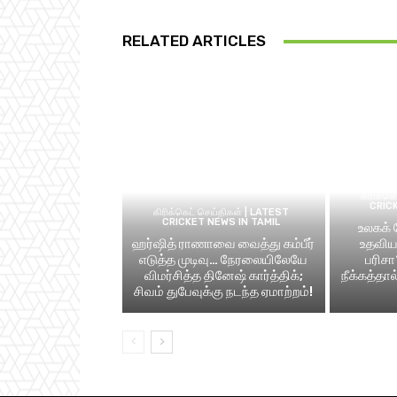
RELATED ARTICLES
கிரிக்க
CRIC
கிரிக்கெட் செய்திகள் | LATEST
CRICKET NEWS IN TAMIL
உலகக்
ஹர்ஷித் ராணாவை வைத்து கம்பீர்
உதவிய 
எடுத்த முடிவு… நேரலையிலேயே
பரிசா
விமர்சித்த தினேஷ் கார்த்திக்;
நீக்கத்தா
சிவம் துபேவுக்கு நடந்த ஏமாற்றம்!