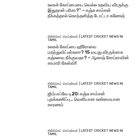
உலகக் கோப்பையை வெல்ல உதவிய வீரருக்கு
இதுதான் பரிசா?” – சஞ்சு சாம்சன்
நீக்கத்தால் கொந்தளித்த டோட்டா கணேஷ்
கிரிக்கெட் செய்திகள் | LATEST CRICKET NEWS IN
TAMIL
உலகக் கோப்பை ஹீரோவை
மறந்துவிட்டீர்களா? 15 வயது வீரருக்காக
சஞ்சுவை நீக்குவதா? – ஆகாஷ் சோப்ராவின்
சரமாரி கேள்வி!
கிரிக்கெட் செய்திகள் | LATEST CRICKET NEWS IN
TAMIL
ஜிம்பாப்வே டி20: சஞ்சு சாம்சன்
புறக்கணிப்பு… வெளியான உண்மையான
காரணம்
கிரிக்கெட் செய்திகள் | LATEST CRICKET NEWS IN
TAMIL