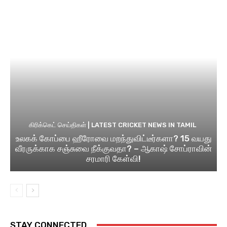
கிரிக்கெட் செய்திகள் | LATEST CRICKET NEWS IN TAMIL
உலகக் கோப்பை ஹீரோவை மறந்துவிட்டீர்களா? 15 வயது
வீரருக்காக சஞ்சுவை நீக்குவதா? – ஆகாஷ் சோப்ராவின்
சரமாரி கேள்வி!
STAY CONNECTED